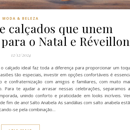
MODA & BELEZA
e calçados que unem
 para o Natal e Réveillon
12/12/2024
, o calçado ideal faz toda a diferença para proporcionar um toq
ocasiões tão especiais, investir em opções confortáveis é essenci
o e confraternização com amigos e familiares, com muito ma
o. Para te ajudar a arrasar nessas celebrações, separamos 
emporada, unindo conforto e praticidade em looks incríveis. V
s de fim de ano! Salto Anabela As sandálias com salto anabela est
tacando-se pela combinação…