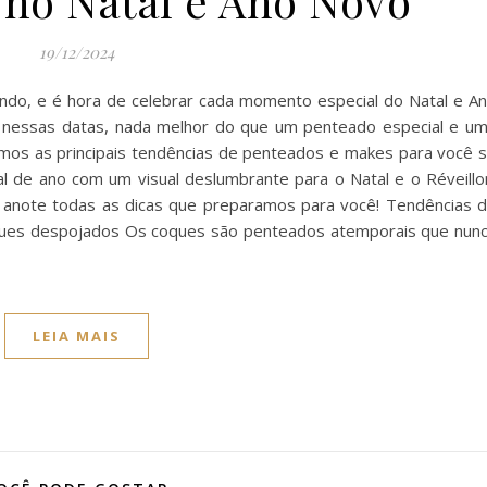
 no Natal e Ano Novo
19/12/2024
ndo, e é hora de celebrar cada momento especial do Natal e A
ar nessas datas, nada melhor do que um penteado especial e u
nimos as principais tendências de penteados e makes para você 
al de ano com um visual deslumbrante para o Natal e o Réveillo
anote todas as dicas que preparamos para você! Tendências 
ques despojados Os coques são penteados atemporais que nun
LEIA MAIS