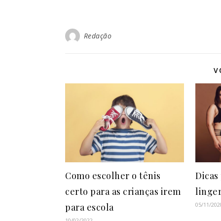
Redação
V
Como escolher o tênis
Dicas
certo para as crianças irem
linger
05/11/202
para escola
10/02/2022