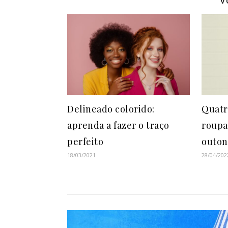
V
Delineado colorido:
Quatr
aprenda a fazer o traço
roupa
perfeito
outon
18/03/2021
28/04/202