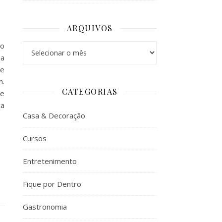
ARQUIVOS
no
Arquivos
ma
se
n.
CATEGORIAS
de
ca
Casa & Decoração
Cursos
Entretenimento
Fique por Dentro
Gastronomia