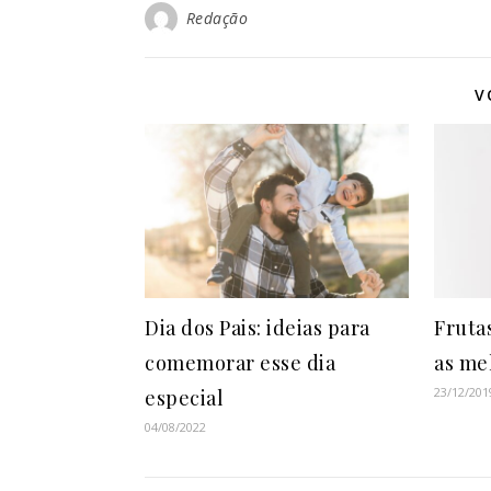
Redação
V
Dia dos Pais: ideias para
Frutas
comemorar esse dia
as me
23/12/201
especial
04/08/2022