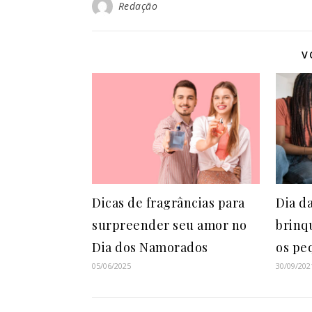
Redação
V
Dicas de fragrâncias para
Dia d
surpreender seu amor no
brinq
Dia dos Namorados
os pe
05/06/2025
30/09/202