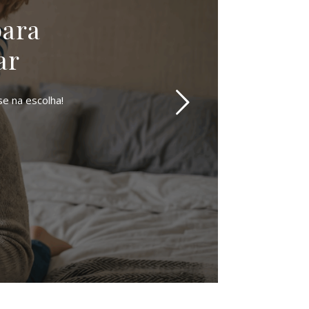
para
ar
se na escolha!