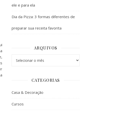
ele e para ela
Dia da Pizza: 3 formas diferentes de
preparar sua receita favorita
ui
ARQUIVOS
ja
e,
Arquivos
is
er
da
CATEGORIAS
Casa & Decoração
Cursos