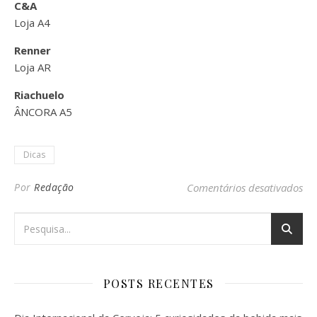
C&A
Loja A4
Renner
Loja AR
Riachuelo
ÂNCORA A5
Dicas
em 
Por
Redação
Comentários desativados
POSTS RECENTES