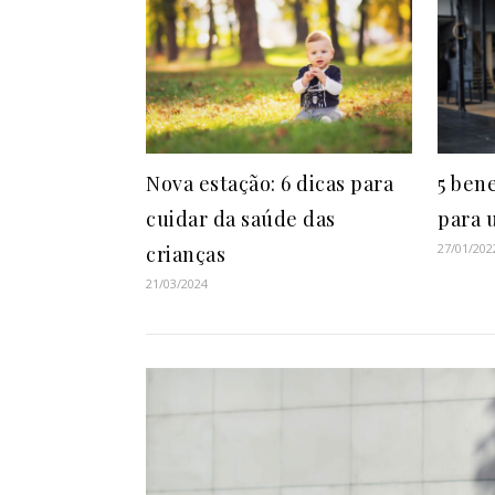
Nova estação: 6 dicas para
5 ben
cuidar da saúde das
para 
27/01/202
crianças
21/03/2024