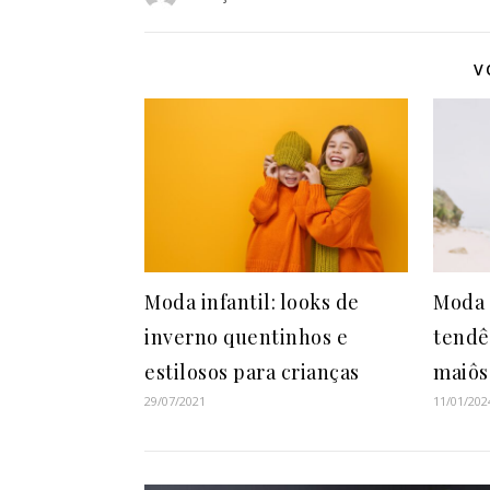
V
Moda infantil: looks de
Moda 
inverno quentinhos e
tendê
estilosos para crianças
maiôs
29/07/2021
11/01/202