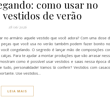
hegando: como usar no
 vestidos de verão
18/06/2026
ar no armário aquele vestido que você adora? Com uma dose 
as peças que você usa no verão também podem fazer bonito n
r você congelando. O segredo é lançar mão de composições c
s calças. Para te ajudar a montar produções que vão arrasar nes
 mostram como é possível usar vestidos e saias nessa época 
e tudo, personalidade! Vamos lá conferir? Vestidos com casac
portante. Use vestidos…
LEIA MAIS