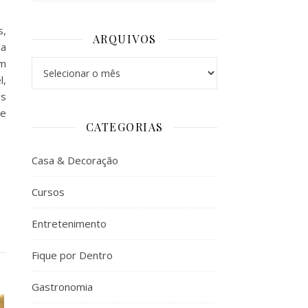
s,
ARQUIVOS
da
em
Arquivos
l,
as
de
CATEGORIAS
Casa & Decoração
Cursos
Entretenimento
Fique por Dentro
Gastronomia