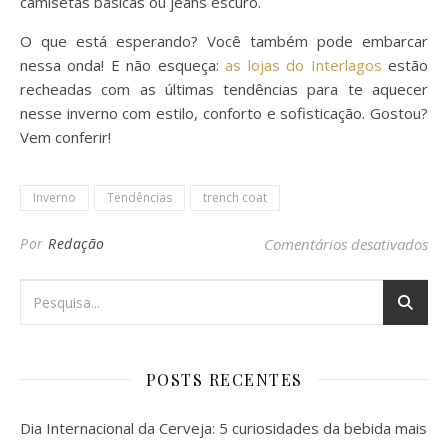
camisetas básicas ou jeans escuro.
O que está esperando? Você também pode embarcar
nessa onda! E não esqueça:
as lojas do Interlagos
estão
recheadas com as últimas tendências para te aquecer
nesse inverno com estilo, conforto e sofisticação. Gostou?
Vem conferir!
Inverno
Tendências
trench coat
em 
Por
Redação
Comentários desativados
POSTS RECENTES
Dia Internacional da Cerveja: 5 curiosidades da bebida mais