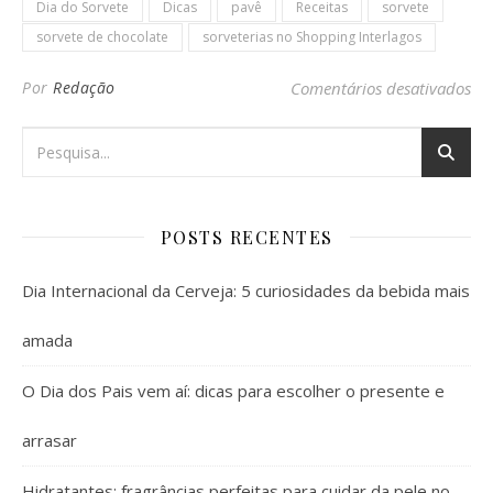
Dia do Sorvete
Dicas
pavê
Receitas
sorvete
sorvete de chocolate
sorveterias no Shopping Interlagos
em 
Por
Redação
Comentários desativados
POSTS RECENTES
Dia Internacional da Cerveja: 5 curiosidades da bebida mais
amada
O Dia dos Pais vem aí: dicas para escolher o presente e
arrasar
Hidratantes: fragrâncias perfeitas para cuidar da pele no