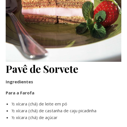
Pavê de Sorvete
Ingredientes
Para a Farofa
½ xícara (chá) de leite em pó
½ xícara (chá) de castanha de caju picadinha
½ xícara (chá) de açúcar