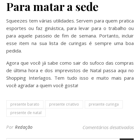
Para matar a sede
Squeezes tem várias utilidades. Servem para quem pratica
esportes ou faz ginástica, para levar para o trabalho ou
para aquele passeio de fim de semana. Portanto, incluir
esse item na sua lista de curingas é sempre uma boa
pedida.
Agora que você já sabe como sair do sufoco das compras
de última hora e dos imprevistos de Natal passa aqui no
Shopping Interlagos. Tem tudo isso e muito mais para
você agradar a quem você gosta!
presente barato
presente criativo
presente curinga
presente de natal
em 
Por
Redação
Comentários desativados