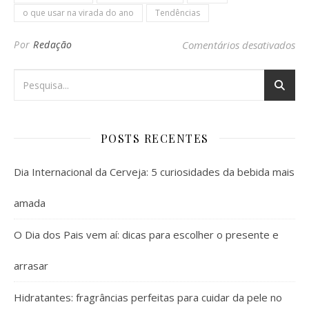
o que usar na virada do ano
Tendências
em 
Por
Redação
Comentários desativados
POSTS RECENTES
Dia Internacional da Cerveja: 5 curiosidades da bebida mais
amada
O Dia dos Pais vem aí: dicas para escolher o presente e
arrasar
Hidratantes: fragrâncias perfeitas para cuidar da pele no