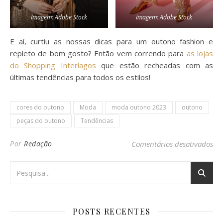
Imagem: Adobe Stock
Imagem: Adobe Stock
E aí, curtiu as nossas dicas para um outono fashion e
repleto de bom gosto? Então vem correndo para
as lojas
do Shopping Interlagos
que estão recheadas com as
últimas tendências para todos os estilos!
cores do outono
Moda
moda outono 2023
outono
peças do outono
Tendências
em
Por
Redação
Comentários desativados
POSTS RECENTES