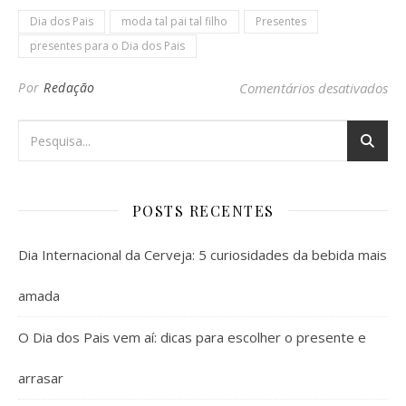
Dia dos Pais
moda tal pai tal filho
Presentes
presentes para o Dia dos Pais
em 
Por
Redação
Comentários desativados
POSTS RECENTES
Dia Internacional da Cerveja: 5 curiosidades da bebida mais
amada
O Dia dos Pais vem aí: dicas para escolher o presente e
arrasar