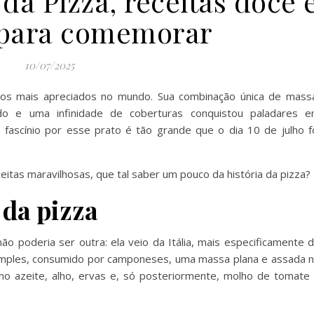
 da Pizza, receitas doce 
 para comemorar
10/07/2025
tos mais apreciados no mundo. Sua combinação única de mass
do e uma infinidade de coberturas conquistou paladares 
o fascínio por esse prato é tão grande que o dia 10 de julho f
eitas maravilhosas, que tal saber um pouco da história da pizza?
 da pizza
o poderia ser outra: ela veio da Itália, mais especificamente 
 simples, consumido por camponeses, uma massa plana e assada 
mo azeite, alho, ervas e, só posteriormente, molho de tomate