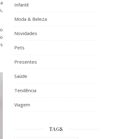
ha
Infantil
o,
Moda & Beleza
lo
Novidades
ão
os
Pets
Presentes
Saúde
Tendência
Viagem
TAGS