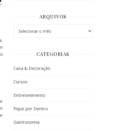
e
ARQUIVOS
Arquivos
a,
em
CATEGORIAS
oi
Casa & Decoração
Cursos
Entretenimento
de
no
Fique por Dentro
 e
Gastronomia