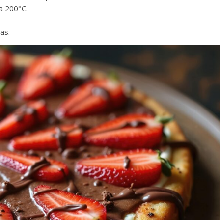
a 200°C.
as.