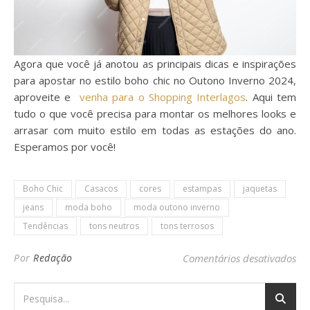
Agora que você já anotou as principais dicas e inspirações
para apostar no estilo boho chic no Outono Inverno 2024,
aproveite e
venha para o Shopping Interlagos
. Aqui tem
tudo o que você precisa para montar os melhores looks e
arrasar com muito estilo em todas as estações do ano.
Esperamos por você!
Boho Chic
Casacos
cores
estampas
jaquetas
jeans
moda boho
moda outono inverno
Tendências
tons neutros
tons terrosos
em 
Por
Redação
Comentários desativados