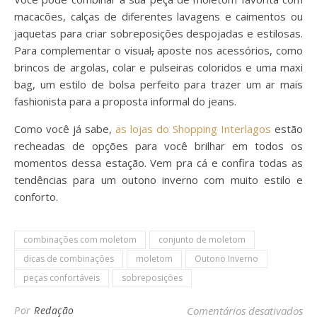
macacões, calças de diferentes lavagens e caimentos ou
jaquetas para criar sobreposições despojadas e estilosas.
Para complementar o visual
,
aposte nos acessórios, como
brincos de argolas, colar e pulseiras coloridos e uma maxi
bag, um estilo de bolsa perfeito para trazer um ar mais
fashionista para a proposta informal do jeans.
Como você já sabe,
as lojas do Shopping Interlagos
estão
recheadas de opções para você brilhar em todos os
momentos dessa estação. Vem pra cá e confira todas as
tendências para um outono inverno com muito estilo e
conforto.
combinações com moletom
conjunto de moletom
dicas de combinações
moletom
Outono Inverno
peças confortáveis
sobreposições
em 
Por
Redação
Comentários desativados