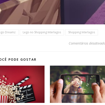
ego Dreamz
Lego no Shopping Interlagos
Shopping Interlagos
Comentários desativad
OCÊ PODE GOSTAR