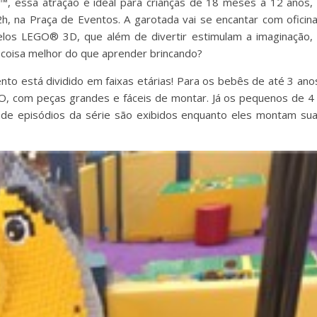
 essa atração é ideal para crianças de 18 meses a 12 anos,
2h, na Praça de Eventos. A garotada vai se encantar com oficin
elos LEGO® 3D, que além de divertir estimulam a imaginação,
 coisa melhor do que aprender brincando?
ento está dividido em faixas etárias! Para os bebês de até 3 ano
 com peças grandes e fáceis de montar. Já os pequenos de 4
nde episódios da série são exibidos enquanto eles montam su