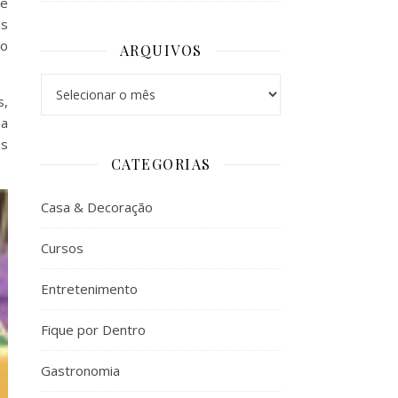
 e
as
 o
ARQUIVOS
Arquivos
s,
 a
as
CATEGORIAS
Casa & Decoração
Cursos
Entretenimento
Fique por Dentro
Gastronomia