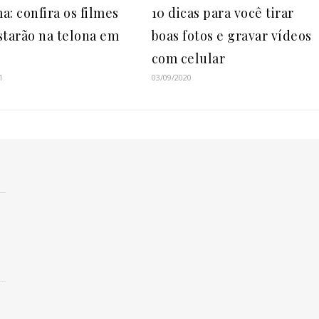
a: confira os filmes
10 dicas para você tirar
starão na telona em
boas fotos e gravar vídeos
com celular
1
03/09/2020
a