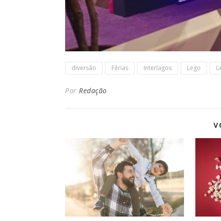
diversão
Férias
Interlagos
Lego
L
Por
Redação
V