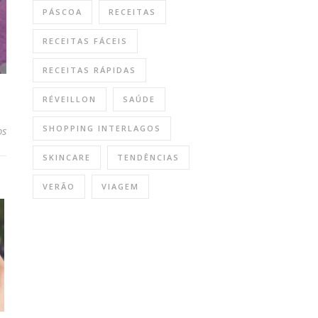
PÁSCOA
RECEITAS
RECEITAS FÁCEIS
RECEITAS RÁPIDAS
RÉVEILLON
SAÚDE
SHOPPING INTERLAGOS
em Ainda dá tempo: últimos dias para se divertir no “LEGO DREAM
os
SKINCARE
TENDÊNCIAS
VERÃO
VIAGEM