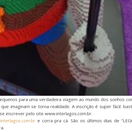
 pequenos para uma verdadeira viagem ao mundo dos sonhos c
ue imaginam se torna realidade. A inscrição é super fácil: bas
e inscrever pelo site www.interlagos.com.br.
nterlagos.com.br
e corra pra cá. São os últimos dias de “LE
a.