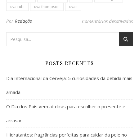
uva rubi
uva thompson
uvas
em
Por
Redação
Comentários desativados
POSTS RECENTES
Dia Internacional da Cerveja: 5 curiosidades da bebida mais
amada
O Dia dos Pais vem aí: dicas para escolher o presente e
arrasar
Hidratantes: fragrâncias perfeitas para cuidar da pele no