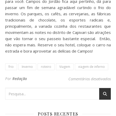
para você. Campos do Jordão fica aqui pertinho, dá para
passar um fim de semana agradável curtindo o frio do
inverno. Os parques, os cafés, as cervejarias, as fábricas
tradicionais de chocolate, os esportes radicais e,
principalmente, a variada cozinha dos restaurantes que
movimentam as noites no distrito de Capivari são atrações
que vão tornar o seu passeio bastante especial. Então,
não espera mais. Reserve o seu hotel, coloque o carro na
estrada e bora aproveitar as delícias de Campos!
frio
Inverno
roteiro
Viagem
viagem de inferno
em 
Por
Redação
Comentários desativados
POSTS RECENTES