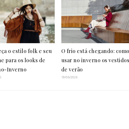
a o estilo folk e seu
O frio está chegando: com
e para os looks de
usar no inverno os vestido
o-Inverno
de verão
5
18/06/2026