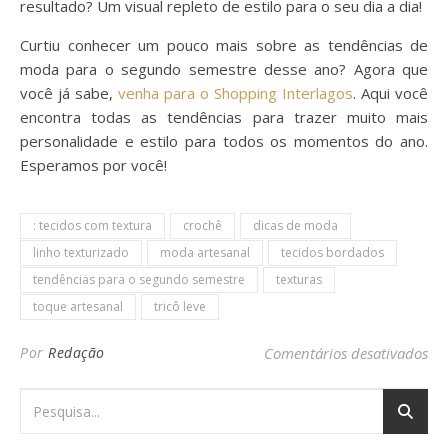
resultado? Um visual repleto de estilo para o seu dia a dia!
Curtiu conhecer um pouco mais sobre as tendências de
moda para o segundo semestre desse ano? Agora que
você já sabe,
venha para o Shopping Interlagos
. Aqui você
encontra todas as tendências para trazer muito mais
personalidade e estilo para todos os momentos do ano.
Esperamos por você!
: tecidos com textura
crochê
dicas de moda
linho texturizado
moda artesanal
tecidos bordados
tendências para o segundo semestre
texturas
toque artesanal
tricô leve
em 
Por
Redação
Comentários desativados