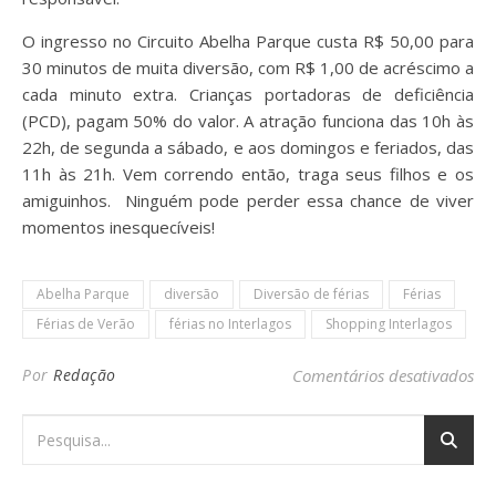
O ingresso no Circuito Abelha Parque custa R$ 50,00 para
30 minutos de muita diversão, com R$ 1,00 de acréscimo a
cada minuto extra. Crianças portadoras de deficiência
(PCD), pagam 50% do valor. A atração funciona das 10h às
22h, de segunda a sábado, e aos domingos e feriados, das
11h às 21h. Vem correndo então, traga seus filhos e os
amiguinhos. Ninguém pode perder essa chance de viver
momentos inesquecíveis!
Abelha Parque
diversão
Diversão de férias
Férias
Férias de Verão
férias no Interlagos
Shopping Interlagos
em 
Por
Redação
Comentários desativados