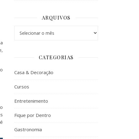
ARQUIVOS
Arquivos
 a
e,
CATEGORIAS
 o
Casa & Decoração
Cursos
Entretenimento
mo
os
Fique por Dentro
té
Gastronomia