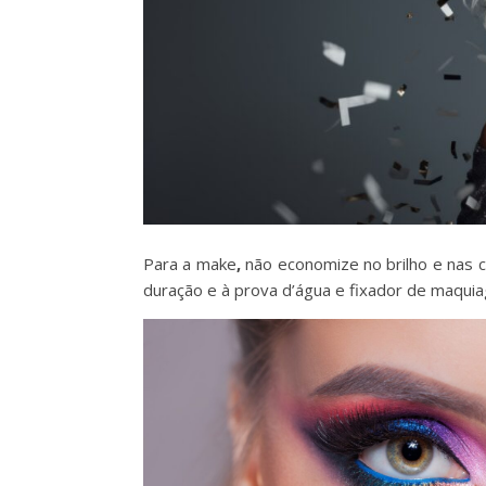
Para a make
,
não economize no brilho e nas c
duração e à prova d’água e fixador de maqui