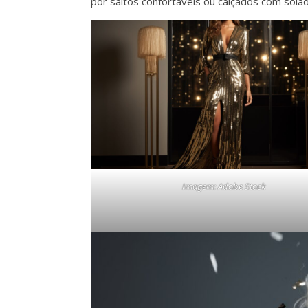
por saltos confortáveis ou calçados com solad
Imagem: Adobe Stock