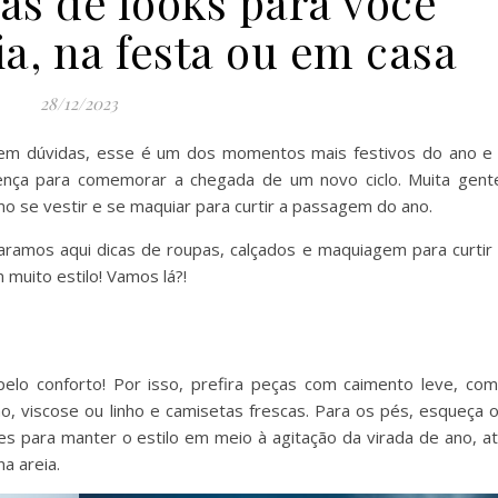
cas de looks para você
ia, na festa ou em casa
28/12/2023
 Sem dúvidas, esse é um dos momentos mais festivos do ano e
rença para comemorar a chegada de um novo ciclo. Muita gent
mo se vestir e se maquiar para curtir a passagem do ano.
aramos aqui dicas de roupas, calçados e maquiagem para curtir
muito estilo! Vamos lá?!
 pelo conforto! Por isso, prefira peças com caimento leve, co
o, viscose ou linho e camisetas frescas. Para os pés, esqueça 
es para manter o estilo em meio à agitação da virada de ano, a
na areia.