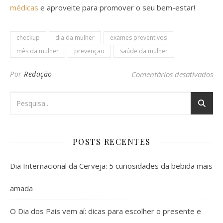
médicas
e aproveite para promover o seu bem-estar!
checkup
dia da mulher
exames preventivos
mês da mulher
prevenção
saúde da mulher
em
Por
Redação
Comentários desativados
POSTS RECENTES
Dia Internacional da Cerveja: 5 curiosidades da bebida mais
amada
O Dia dos Pais vem aí: dicas para escolher o presente e