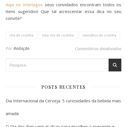
Aqui no Interlagos
seus convidados encontram todos os
itens sugeridos! Que tal acrescentar essa dica no seu
convite?
chá de cozinha
lista chá de cozinha
utensílios de cozinha
em 
Por
Redação
Comentários desativados
POSTS RECENTES
Dia Internacional da Cerveja: 5 curiosidades da bebida mais
amada
O Dia dos Pais vem aí: dicas para escolher o presente e