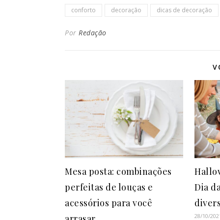
conforto
decoração
dicas de decoração
Por
Redação
V
Mesa posta: combinações
Hallo
perfeitas de louças e
Dia d
acessórios para você
diver
28/10/202
arrasar