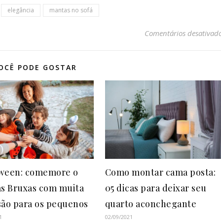
elegância
mantas no sofá
Comentários desativad
OCÊ PODE GOSTAR
ween: comemore o
Como montar cama posta:
as Bruxas com muita
05 dicas para deixar seu
são para os pequenos
quarto aconchegante
1
02/09/2021