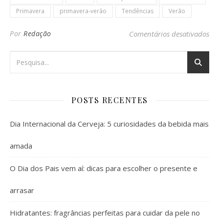
Primavera
primavera-verão
Tendências
Verão
em 
Por
Redação
Comentários desativados
POSTS RECENTES
Dia Internacional da Cerveja: 5 curiosidades da bebida mais
amada
O Dia dos Pais vem aí: dicas para escolher o presente e
arrasar
Hidratantes: fragrâncias perfeitas para cuidar da pele no