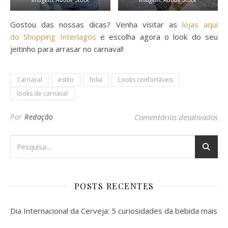
Gostou das nossas dicas? Venha visitar as
lojas aqui
do Shopping Interlagos
e escolha agora o look do seu
jeitinho para arrasar no carnaval!
Carnaval
estilo
folia
Looks confortáveis
looks de carnaval
em 
Por
Redação
Comentários desativados
POSTS RECENTES
Dia Internacional da Cerveja: 5 curiosidades da bebida mais