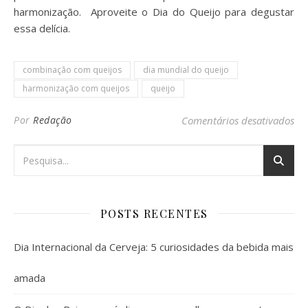
harmonização. Aproveite o Dia do Queijo para degustar
essa delícia.
combinação com queijos
dia mundial do queijo
harmonização com queijos
queijo
em
Por
Redação
Comentários desativados
POSTS RECENTES
Dia Internacional da Cerveja: 5 curiosidades da bebida mais
amada