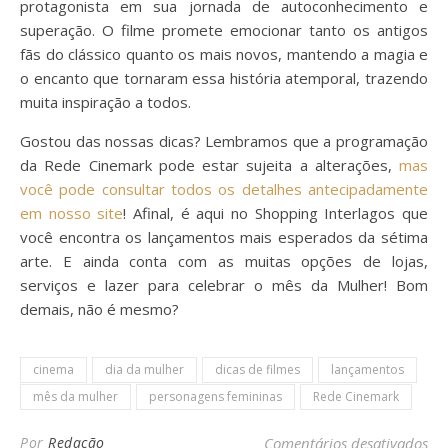
protagonista em sua jornada de autoconhecimento e
superação. O filme promete emocionar tanto os antigos
fãs do clássico quanto os mais novos, mantendo a magia e
o encanto que tornaram essa história atemporal, trazendo
muita inspiração a todos.
Gostou das nossas dicas? Lembramos que a programação
da Rede Cinemark pode estar sujeita a alterações,
mas
você pode consultar todos os detalhes antecipadamente
em nosso site
! Afinal, é aqui no Shopping Interlagos que
você encontra os lançamentos mais esperados da sétima
arte. E ainda conta com as muitas opções de lojas,
serviços e lazer para celebrar o mês da Mulher! Bom
demais, não é mesmo?
cinema
dia da mulher
dicas de filmes
lançamentos
mês da mulher
personagens femininas
Rede Cinemark
em
Por
Redação
Comentários desativados