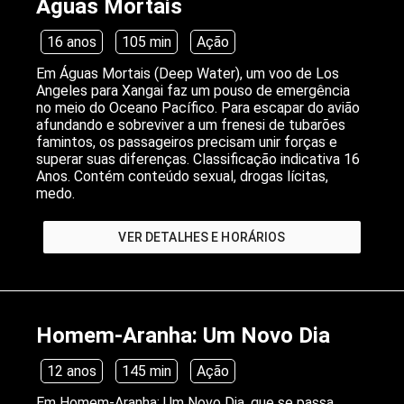
Águas Mortais
16 anos
105 min
Ação
Em Águas Mortais (Deep Water), um voo de Los
Angeles para Xangai faz um pouso de emergência
no meio do Oceano Pacífico. Para escapar do avião
afundando e sobreviver a um frenesi de tubarões
famintos, os passageiros precisam unir forças e
superar suas diferenças. Classificação indicativa 16
Anos. Contém conteúdo sexual, drogas lícitas,
medo.
VER DETALHES E HORÁRIOS
Homem-Aranha: Um Novo Dia
12 anos
145 min
Ação
Em Homem-Aranha: Um Novo Dia, que se passa