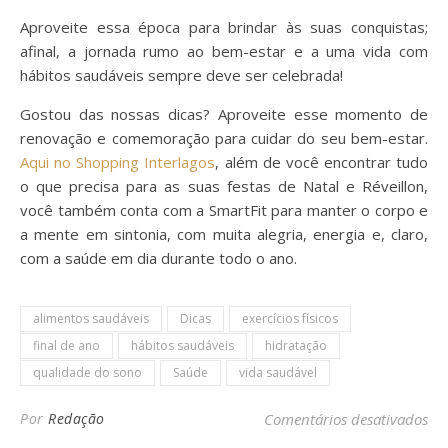
Aproveite essa época para brindar às suas conquistas;
afinal, a jornada rumo ao bem-estar e a uma vida com
hábitos saudáveis sempre deve ser celebrada!
Gostou das nossas dicas? Aproveite esse momento de
renovação e comemoração para cuidar do seu bem-estar.
Aqui no Shopping Interlagos
, além de você encontrar tudo
o que precisa para as suas festas de Natal e Réveillon,
você também conta com a SmartFit para manter o corpo e
a mente em sintonia, com muita alegria, energia e, claro,
com a saúde em dia durante todo o ano.
alimentos saudáveis
Dicas
exercícios físicos
final de ano
hábitos saudáveis
hidratação
qualidade do sono
Saúde
vida saudável
em 
Por
Redação
Comentários desativados