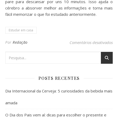
pare para descansar por uns 10 minutos. Isso ajuda o
cérebro a absorver melhor as informações e torna mais
fácil memorizar o que foi estudado anteriormente.
Estudar em casa
em 
Por
Redação
Comentários desativados
POSTS RECENTES
Dia Internacional da Cerveja: 5 curiosidades da bebida mais
amada
O Dia dos Pais vem aí: dicas para escolher o presente e