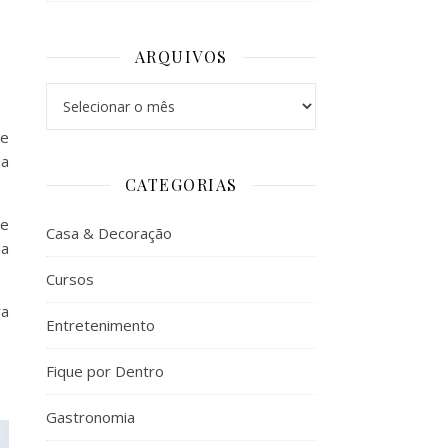
ARQUIVOS
Arquivos
de
da
CATEGORIAS
de
Casa & Decoração
 a
Cursos
ra
Entretenimento
Fique por Dentro
Gastronomia