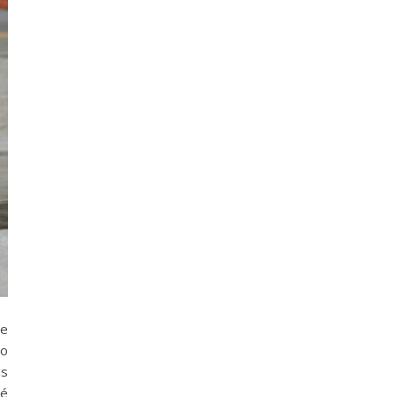
de
so
is
 é