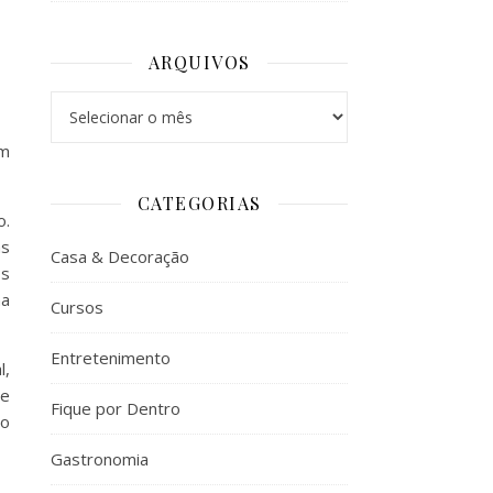
ARQUIVOS
Arquivos
um
CATEGORIAS
o.
às
Casa & Decoração
os
na
Cursos
Entretenimento
l,
de
Fique por Dentro
ão
Gastronomia