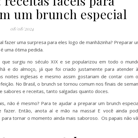
 receitas fáceis para
m um brunch especial
08/08/2024
tal fazer uma surpresa para eles logo de manhãzinha? Preparar 
é uma ótima pedida.
a que surgiu no século XIX e se popularizou em todo o mund
hã e do almoço, já que foi criado justamente para atender 
as noites inglesas e mesmo assim gostariam de contar com 
efeição. No Brasil, o brunch se tornou comum nos finais de sema
de sabores e receitas, tanto salgadas quanto doces.
ais, não é mesmo? Para te ajudar a preparar um brunch especia
e fazer. Então, anota aí e mão na massa! E você ainda po
as para tornar o momento ainda mais saboroso. Os papais não v