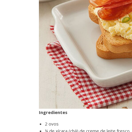
Ingredientes
2 ovos
¼ de xícara (chá) de creme de leite fresco