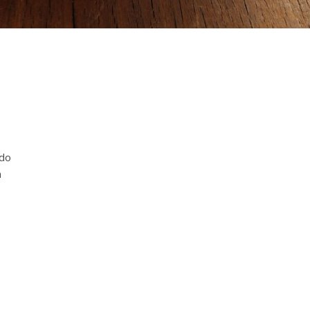
ido
a