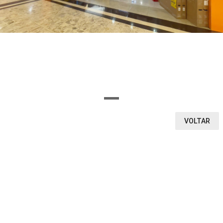
OU SELECIONE AQUI O SEGMENTO DA LOJA
Ou encontre a loja pela letra inicial
A
B
C
D
E
F
G
H
I
J
K
L
M
N
O
P
Q
R
S
T
U
V
W
X
Y
Z
0-9
VOLTAR
VEJA O QUE ENCONTRAMOS
1
0
LOJAS
CINEMA