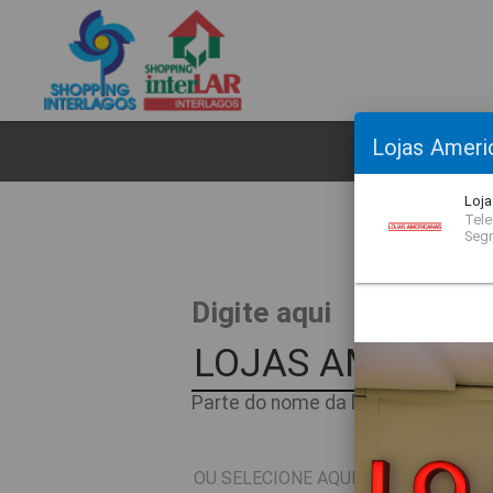
Lojas Ameri
CL
Loja
Telef
Seg
O
Digite aqui
Parte do nome da loja ou nome do 
OU SELECIONE AQUI O SEGMENTO D