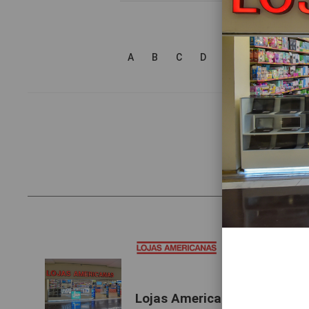
A
B
C
D
E
F
G
H
Lojas Americanas