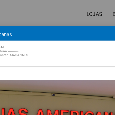
LOJAS
canas
IQUE AQUI
E RECEBA NOSSA NEWSLETTER!
 A1
one: ----------
mento: MAGAZINES
 QUE VOCÊ ESTÁ PROCURAND
filme
A LOJA