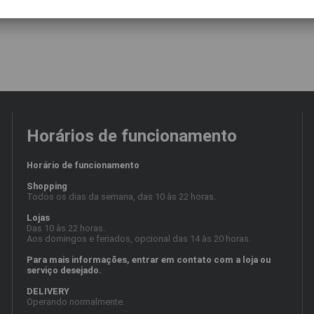
Horários de funcionamento
Horário de funcionamento
Shopping
Todos os dias da semana, das 10 às 22 horas.
Lojas
Das 10 às 22 horas.
Aos domingos e feriados, opcional das 14 às 20 horas.
Para mais informações, entrar em contato com a loja ou
serviço desejado.
DELIVERY
Operando normalmente.