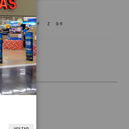
V
W
X
Y
Z
0-9
VOLTAR