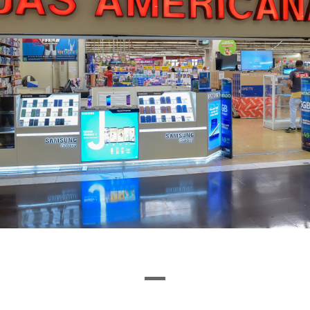
Ou encontre a loja pela letra inicial
I
J
K
L
M
N
O
P
Q
R
S
T
U
VEJA O QUE ENCONTRAMOS
1
0
LOJAS
CINEMA