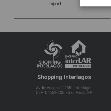
Loja A1
----------
Shopping Interlagos
Av. Interlagos, 2.255 - Interlagos
CEP: 04661-200 - São Paulo, SP