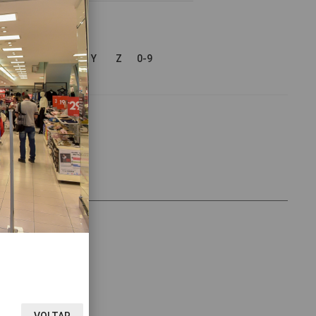
V
W
X
Y
Z
0-9
VOLTAR