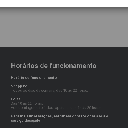
Horários de funcionamento
Horário de funcionamento
Shopping
Todos os dias da semana, das 10 às 22 horas.
Lojas
Das 10 às 22 horas.
Aos domingos e feriados, opcional das 14 às 20 horas.
Para mais informações, entrar em contato com a loja ou
serviço desejado.