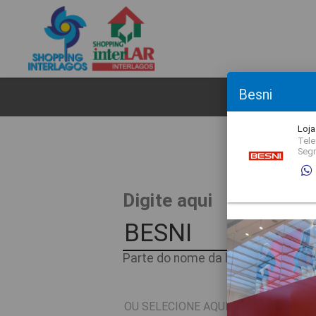
Besni
CL
Loja
Tele
Seg
O
Digite aqui
Parte do nome da loja ou nome do 
OU SELECIONE AQUI O SEGMENTO D