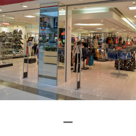
Ou encontre a loja pela letra inicial
I
J
K
L
M
N
O
P
Q
R
S
T
U
VEJA O QUE ENCONTRAMOS
1
0
LOJAS
CINEMA