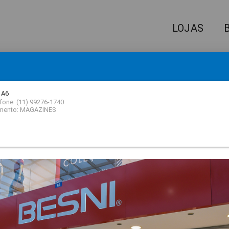
LOJAS
IQUE AQUI
E RECEBA NOSSA NEWSLETTER!
 A6
fone: (11) 99276-1740
mento: MAGAZINES
 QUE VOCÊ ESTÁ PROCURAND
filme
A LOJA