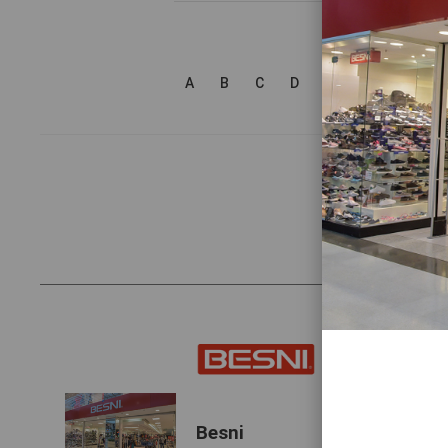
A
B
C
D
E
F
G
H
Besni